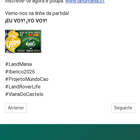
Inscreve-te agora e poupa:
www.landmania.pt
Vemo-nos na linha da partida!
¡EU VOY! ¡YO VOY!
#LandMania
#Iberico2026
#ProjetoMundoCao
#LandRoverLife
#VianaDoCastelo
Artigo anterior: Passeio São João - Braga
Artigo segui
Anterior
Seguinte