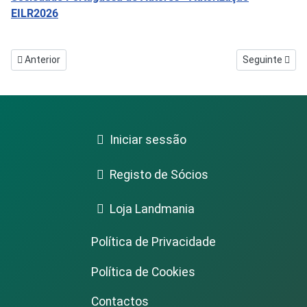
EILR2026
Artigo anterior: A Missão do MUDDY
Artigo seguin
Anterior
Seguinte
Iniciar sessão
Registo de Sócios
Loja Landmania
Política de Privacidade
Política de Cookies
Contactos