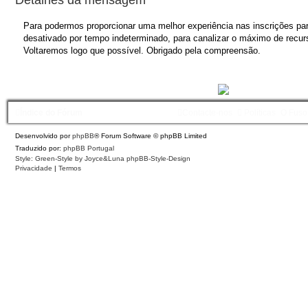
Para podermos proporcionar uma melhor experiência nas inscrições para
desativado por tempo indeterminado, para canalizar o máximo de recurs
Voltaremos logo que possível. Obrigado pela compreensão.
Índice do Fórum
Contacte-nos
Políticas
O Fuso
Desenvolvido por
phpBB
® Forum Software © phpBB Limited
Traduzido por:
phpBB Portugal
Style: Green-Style by Joyce&Luna
phpBB-Style-Design
Privacidade
|
Termos