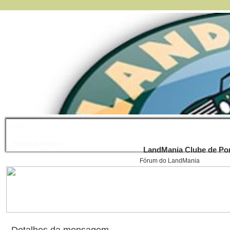
FAQ
Índice do Fórum
LandMania Clube de Por
Fórum do LandMania
Detalhes da mensagem