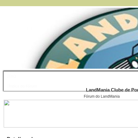
FAQ
Índice do Fórum
LandMania Clube de Por
Fórum do LandMania