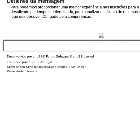
Detalhes da mensagem
Para podermos proporcionar uma melhor experiência nas inscrições para o I
desativado por tempo indeterminado, para canalizar o máximo de recursos p
logo que possível. Obrigado pela compreensão.
Índice do Fórum
Contacte-nos
Políticas
O Fuso
Desenvolvido por
phpBB
® Forum Software © phpBB Limited
Traduzido por:
phpBB Portugal
Style: Green-Style by Joyce&Luna
phpBB-Style-Design
Privacidade
|
Termos