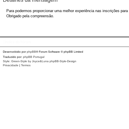
Para podermos proporcionar uma melhor experiência nas inscrições para o
Obrigado pela compreensão.
Índice do Fórum
Desenvolvido por
phpBB
® Forum Software © phpBB Limited
Traduzido por:
phpBB Portugal
Style: Green-Style by Joyce&Luna
phpBB-Style-Design
Privacidade
|
Termos