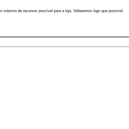
 o máximo de recursos possível para a loja. Voltaremos logo que possível.
Contacte-nos
Políticas
O Fuso Horário do Fórum é
UTC+01:00