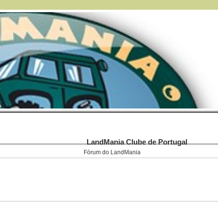
LandMania Clube de Portugal
Fórum do LandMania