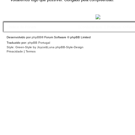
Índice do Fórum
Contacte-nos
Políticas
O Fuso
Desenvolvido por
phpBB
® Forum Software © phpBB Limited
Traduzido por:
phpBB Portugal
Style: Green-Style by Joyce&Luna
phpBB-Style-Design
Privacidade
|
Termos