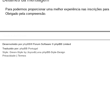
Para podermos proporcionar uma melhor experiência nas inscrições para o
Obrigado pela compreensão.
Índice do Fórum
Desenvolvido por
phpBB
® Forum Software © phpBB Limited
Traduzido por:
phpBB Portugal
Style: Green-Style by Joyce&Luna
phpBB-Style-Design
Privacidade
|
Termos