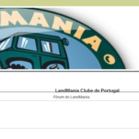
LandMania Clube de Portugal
Fórum do LandMania