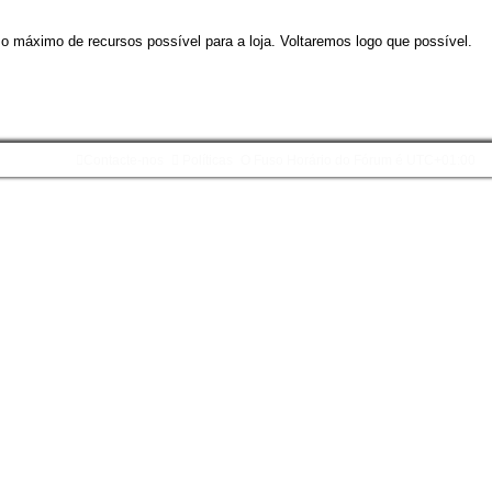
 o máximo de recursos possível para a loja. Voltaremos logo que possível.
Contacte-nos
Políticas
O Fuso Horário do Fórum é
UTC+01:00