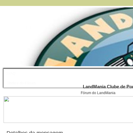
FAQ
Índice do Fórum
LandMania Clube de Por
Fórum do LandMania
Detalhes da mensagem