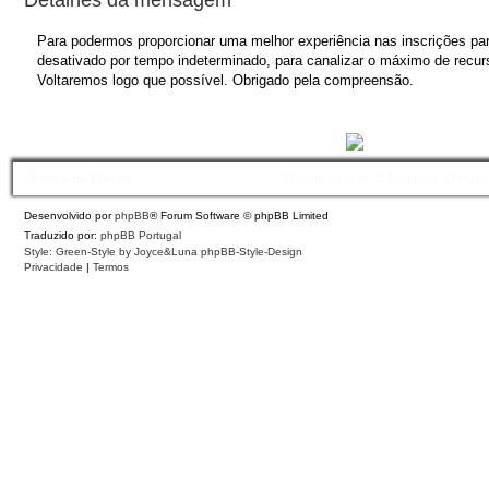
Para podermos proporcionar uma melhor experiência nas inscrições para
desativado por tempo indeterminado, para canalizar o máximo de recurs
Voltaremos logo que possível. Obrigado pela compreensão.
Índice do Fórum
Contacte-nos
Políticas
O Fuso
Desenvolvido por
phpBB
® Forum Software © phpBB Limited
Traduzido por:
phpBB Portugal
Style: Green-Style by Joyce&Luna
phpBB-Style-Design
Privacidade
|
Termos