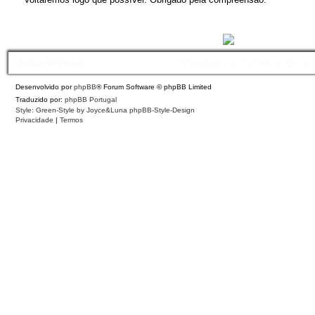
Índice do Fórum
Contacte-nos
Políticas
O Fuso
Desenvolvido por
phpBB
® Forum Software © phpBB Limited
Traduzido por:
phpBB Portugal
Style: Green-Style by Joyce&Luna
phpBB-Style-Design
Privacidade
|
Termos