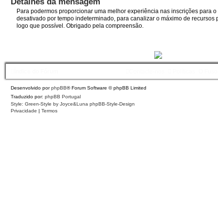
Detalhes da mensagem
Para podermos proporcionar uma melhor experiência nas inscrições para o I
desativado por tempo indeterminado, para canalizar o máximo de recursos p
logo que possível. Obrigado pela compreensão.
Índice do Fórum
Contacte-nos
Políticas
O Fuso
Desenvolvido por
phpBB
® Forum Software © phpBB Limited
Traduzido por:
phpBB Portugal
Style: Green-Style by Joyce&Luna
phpBB-Style-Design
Privacidade
|
Termos