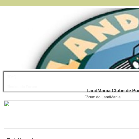
FAQ
Índice do Fórum
LandMania Clube de Por
Fórum do LandMania