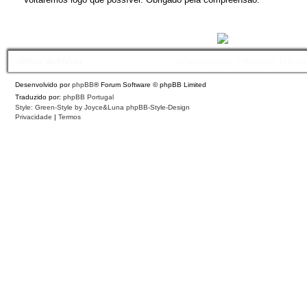
Índice do Fórum
Contacte-nos
Políticas
O Fuso
Desenvolvido por
phpBB
® Forum Software © phpBB Limited
Traduzido por:
phpBB Portugal
Style: Green-Style by Joyce&Luna
phpBB-Style-Design
Privacidade
|
Termos