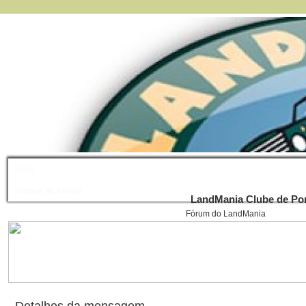
FAQ
Índice do Fórum
LandMania Clube de Por
Fórum do LandMania
Detalhes da mensagem