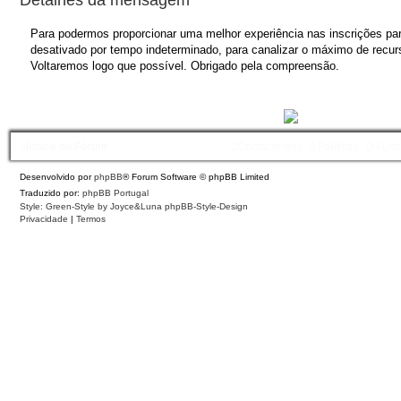
Para podermos proporcionar uma melhor experiência nas inscrições para
desativado por tempo indeterminado, para canalizar o máximo de recurs
Voltaremos logo que possível. Obrigado pela compreensão.
Índice do Fórum
Contacte-nos
Políticas
O Fuso
Desenvolvido por
phpBB
® Forum Software © phpBB Limited
Traduzido por:
phpBB Portugal
Style: Green-Style by Joyce&Luna
phpBB-Style-Design
Privacidade
|
Termos