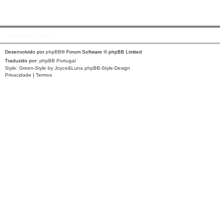
Índice do Fórum
Desenvolvido por
phpBB
® Forum Software © phpBB Limited
Traduzido por:
phpBB Portugal
Style: Green-Style by Joyce&Luna
phpBB-Style-Design
Privacidade
|
Termos