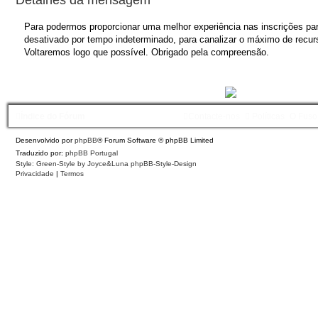
Para podermos proporcionar uma melhor experiência nas inscrições para
desativado por tempo indeterminado, para canalizar o máximo de recurs
Voltaremos logo que possível. Obrigado pela compreensão.
Índice do Fórum
Contacte-nos
Políticas
O Fuso
Desenvolvido por
phpBB
® Forum Software © phpBB Limited
Traduzido por:
phpBB Portugal
Style: Green-Style by Joyce&Luna
phpBB-Style-Design
Privacidade
|
Termos