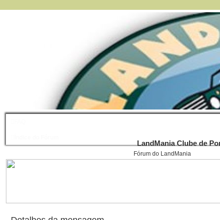
FAQ
Índice do Fórum
LandMania Clube de Por
Fórum do LandMania
Detalhes da mensagem