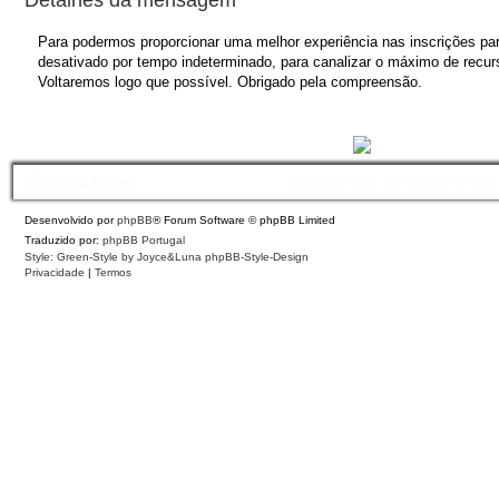
Para podermos proporcionar uma melhor experiência nas inscrições para
desativado por tempo indeterminado, para canalizar o máximo de recurs
Voltaremos logo que possível. Obrigado pela compreensão.
Índice do Fórum
Contacte-nos
Políticas
O Fuso
Desenvolvido por
phpBB
® Forum Software © phpBB Limited
Traduzido por:
phpBB Portugal
Style: Green-Style by Joyce&Luna
phpBB-Style-Design
Privacidade
|
Termos