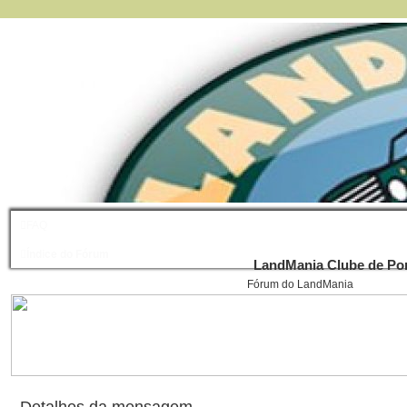
FAQ
Índice do Fórum
LandMania Clube de Por
Fórum do LandMania
Detalhes da mensagem