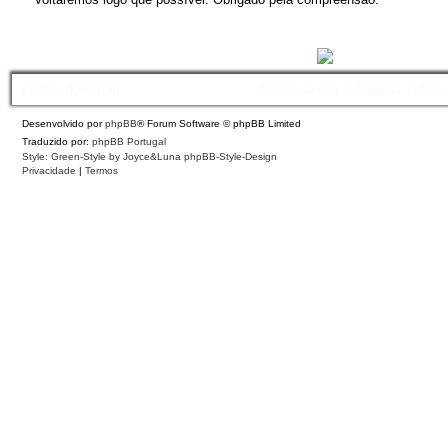
Índice do Fórum
Contacte-nos
Políticas
O Fuso
Desenvolvido por
phpBB
® Forum Software © phpBB Limited
Traduzido por:
phpBB Portugal
Style: Green-Style by Joyce&Luna
phpBB-Style-Design
Privacidade
|
Termos