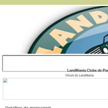
FAQ
Índice do Fórum
LandMania Clube de Por
Fórum do LandMania
Detalhes da mensagem