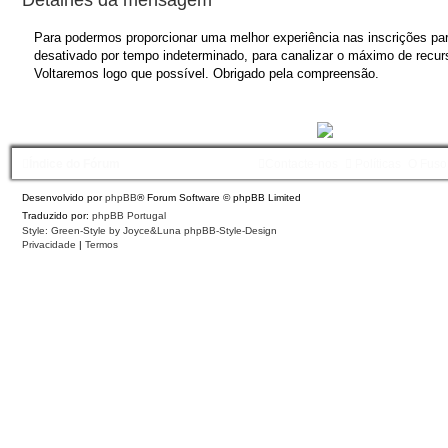
Para podermos proporcionar uma melhor experiência nas inscrições para
desativado por tempo indeterminado, para canalizar o máximo de recurs
Voltaremos logo que possível. Obrigado pela compreensão.
Índice do Fórum
Contacte-nos
Políticas
O Fuso
Desenvolvido por
phpBB
® Forum Software © phpBB Limited
Traduzido por:
phpBB Portugal
Style: Green-Style by Joyce&Luna
phpBB-Style-Design
Privacidade
|
Termos