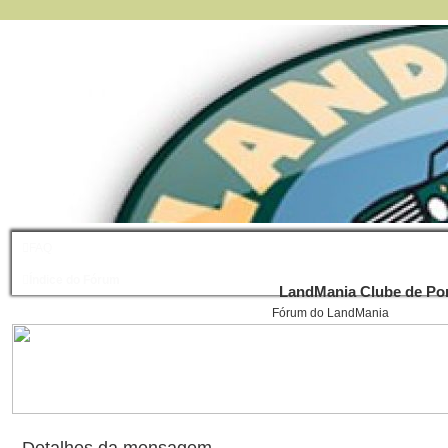
FAQ
Índice do Fórum
LandMania Clube de Por
Fórum do LandMania
Detalhes da mensagem