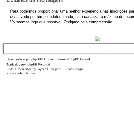
Para podermos proporcionar uma melhor experiência nas inscrições para
desativado por tempo indeterminado, para canalizar o máximo de recurs
Voltaremos logo que possível. Obrigado pela compreensão.
Índice do Fórum
Contacte-nos
Políticas
O Fuso
Desenvolvido por
phpBB
® Forum Software © phpBB Limited
Traduzido por:
phpBB Portugal
Style: Green-Style by Joyce&Luna
phpBB-Style-Design
Privacidade
|
Termos