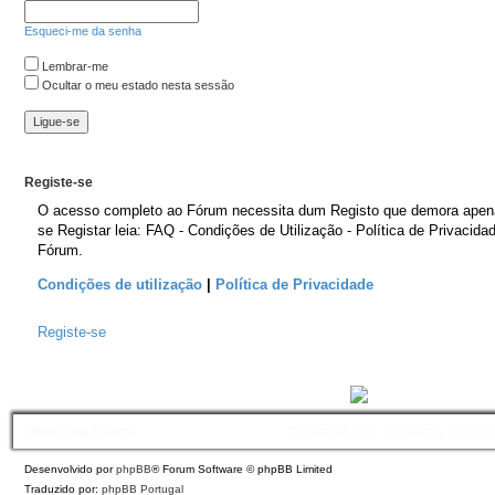
Esqueci-me da senha
Lembrar-me
Ocultar o meu estado nesta sessão
Registe-se
O acesso completo ao Fórum necessita dum Registo que demora apen
se Registar leia: FAQ - Condições de Utilização - Política de Privacida
Fórum.
Condições de utilização
|
Política de Privacidade
Registe-se
Índice do Fórum
Contacte-nos
Políticas
O Fuso
Desenvolvido por
phpBB
® Forum Software © phpBB Limited
Traduzido por:
phpBB Portugal