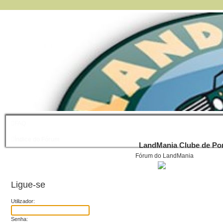
FAQ
Índice do Fórum
LandMania Clube de Por
Fórum do LandMania
Ligue-se
Utilizador:
Senha: