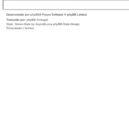
Índice do Fórum
Contacte-nos
Políticas
O Fuso
Desenvolvido por
phpBB
® Forum Software © phpBB Limited
Traduzido por:
phpBB Portugal
Style: Green-Style by Joyce&Luna
phpBB-Style-Design
Privacidade
|
Termos