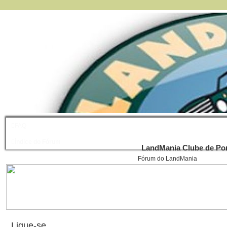
FAQ
Índice do Fórum
LandMania Clube de Por
Fórum do LandMania
Ligue-se