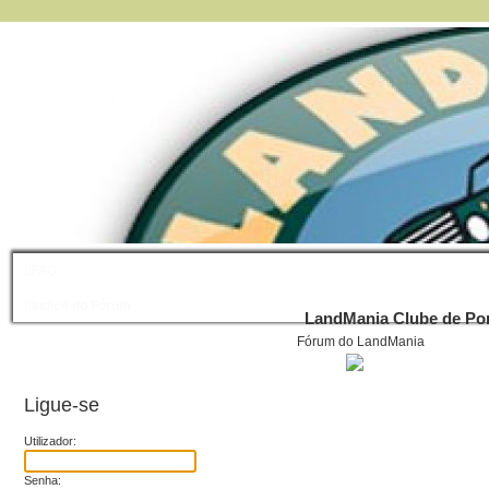
FAQ
Índice do Fórum
LandMania Clube de Por
Fórum do LandMania
Ligue-se
Utilizador:
Senha: