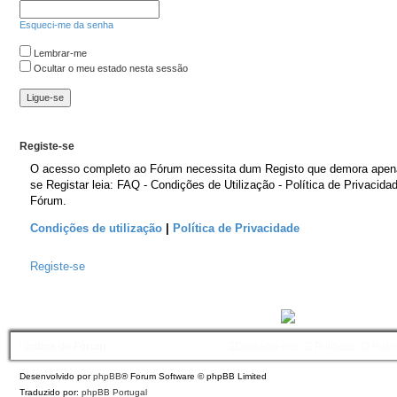
Esqueci-me da senha
Lembrar-me
Ocultar o meu estado nesta sessão
Registe-se
O acesso completo ao Fórum necessita dum Registo que demora apen
se Registar leia: FAQ - Condições de Utilização - Política de Privacida
Fórum.
Condições de utilização
|
Política de Privacidade
Registe-se
Índice do Fórum
Contacte-nos
Políticas
O Fuso
Desenvolvido por
phpBB
® Forum Software © phpBB Limited
Traduzido por:
phpBB Portugal