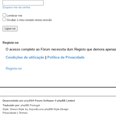
Esqueci-me da senha
Lembrar-me
Ocultar o meu estado nesta sessão
Registe-se
O acesso completo ao Fórum necessita dum Registo que demora apenas al
Condições de utilização
|
Política de Privacidade
Registe-se
Índice do Fórum
Desenvolvido por
phpBB
® Forum Software © phpBB Limited
Traduzido por:
phpBB Portugal
Style: Green-Style by Joyce&Luna
phpBB-Style-Design
Privacidade
|
Termos