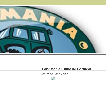
LandMania Clube de Portugal
Fórum do LandMania