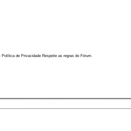
Política de Privacidade Respeite as regras do Fórum.
Contacte-nos
Políticas
O Fuso Horário do Fórum é
UTC+01:00