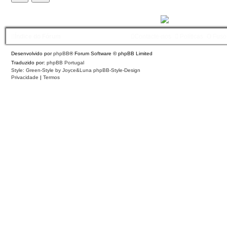
Índice do Fórum
Contacte-nos
Políticas
O Fuso
Desenvolvido por
phpBB
® Forum Software © phpBB Limited
Traduzido por:
phpBB Portugal
Style: Green-Style by Joyce&Luna
phpBB-Style-Design
Privacidade
|
Termos