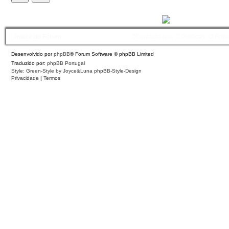
Índice do Fórum
Contacte-nos
Políticas
O Fuso
Desenvolvido por
phpBB
® Forum Software © phpBB Limited
Traduzido por:
phpBB Portugal
Style: Green-Style by Joyce&Luna
phpBB-Style-Design
Privacidade
|
Termos