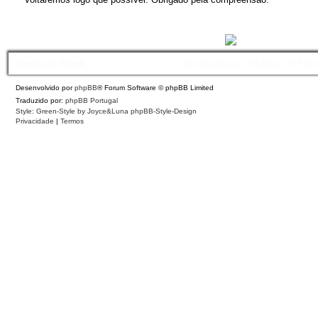
Índice do Fórum
Contacte-nos
Políticas
O Fuso
Desenvolvido por
phpBB
® Forum Software © phpBB Limited
Traduzido por:
phpBB Portugal
Style: Green-Style by Joyce&Luna
phpBB-Style-Design
Privacidade
|
Termos