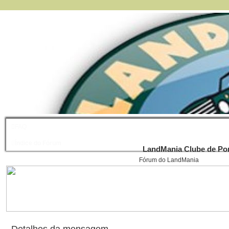
FAQ
Índice do Fórum
LandMania Clube de Por
Fórum do LandMania
Detalhes da mensagem