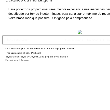
Para podermos proporcionar uma melhor experiência nas inscrições para
desativado por tempo indeterminado, para canalizar o máximo de recurs
Voltaremos logo que possível. Obrigado pela compreensão.
Índice do Fórum
Contacte-nos
Políticas
O Fuso
Desenvolvido por
phpBB
® Forum Software © phpBB Limited
Traduzido por:
phpBB Portugal
Style: Green-Style by Joyce&Luna
phpBB-Style-Design
Privacidade
|
Termos