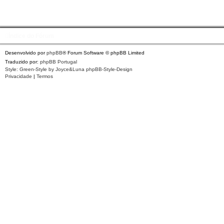
Índice do Fórum
Desenvolvido por
phpBB
® Forum Software © phpBB Limited
Traduzido por:
phpBB Portugal
Style: Green-Style by Joyce&Luna
phpBB-Style-Design
Privacidade
|
Termos