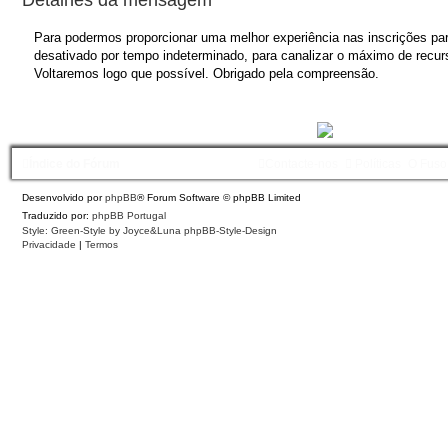
Para podermos proporcionar uma melhor experiência nas inscrições para
desativado por tempo indeterminado, para canalizar o máximo de recurs
Voltaremos logo que possível. Obrigado pela compreensão.
Índice do Fórum
Contacte-nos
Políticas
O Fuso
Desenvolvido por
phpBB
® Forum Software © phpBB Limited
Traduzido por:
phpBB Portugal
Style: Green-Style by Joyce&Luna
phpBB-Style-Design
Privacidade
|
Termos