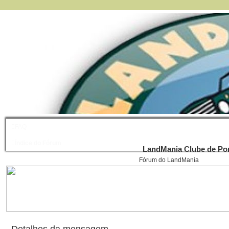
FAQ
Índice do Fórum
LandMania Clube de Por
Fórum do LandMania
Detalhes da mensagem