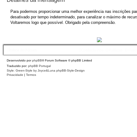
Para podermos proporcionar uma melhor experiência nas inscrições para
desativado por tempo indeterminado, para canalizar o máximo de recurs
Voltaremos logo que possível. Obrigado pela compreensão.
Índice do Fórum
Contacte-nos
Políticas
O Fuso
Desenvolvido por
phpBB
® Forum Software © phpBB Limited
Traduzido por:
phpBB Portugal
Style: Green-Style by Joyce&Luna
phpBB-Style-Design
Privacidade
|
Termos