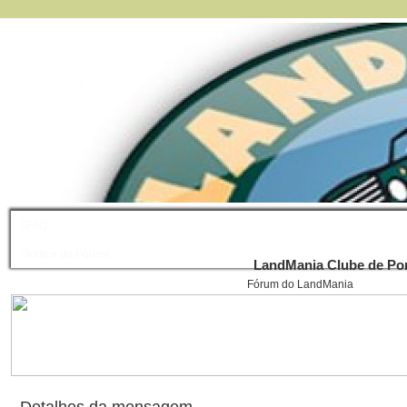
FAQ
Índice do Fórum
LandMania Clube de Por
Fórum do LandMania
Detalhes da mensagem