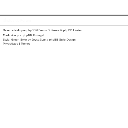
Índice do Fórum
Desenvolvido por
phpBB
® Forum Software © phpBB Limited
Traduzido por:
phpBB Portugal
Style: Green-Style by Joyce&Luna
phpBB-Style-Design
Privacidade
|
Termos