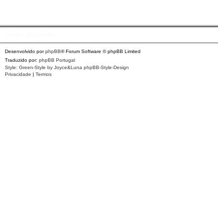
Índice do Fórum
Desenvolvido por
phpBB
® Forum Software © phpBB Limited
Traduzido por:
phpBB Portugal
Style: Green-Style by Joyce&Luna
phpBB-Style-Design
Privacidade
|
Termos