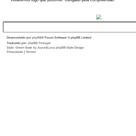
Índice do Fórum
Contacte-nos
Políticas
O Fuso
Desenvolvido por
phpBB
® Forum Software © phpBB Limited
Traduzido por:
phpBB Portugal
Style: Green-Style by Joyce&Luna
phpBB-Style-Design
Privacidade
|
Termos