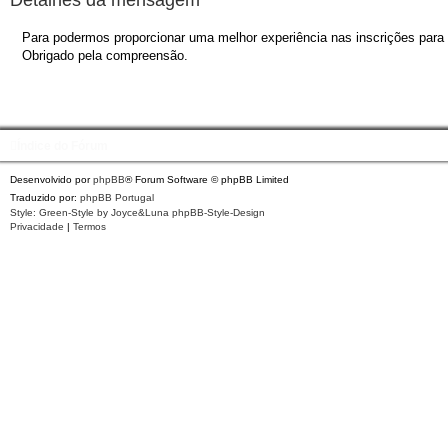
Para podermos proporcionar uma melhor experiência nas inscrições para o
Obrigado pela compreensão.
Índice do Fórum
Desenvolvido por
phpBB
® Forum Software © phpBB Limited
Traduzido por:
phpBB Portugal
Style: Green-Style by Joyce&Luna
phpBB-Style-Design
Privacidade
|
Termos