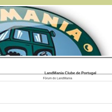
LandMania Clube de Portugal
Fórum do LandMania