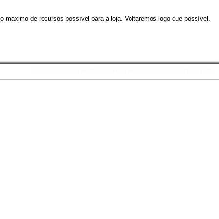
 o máximo de recursos possível para a loja. Voltaremos logo que possível.
Contacte-nos
Políticas
O Fuso Horário do Fórum é
UTC+01:00