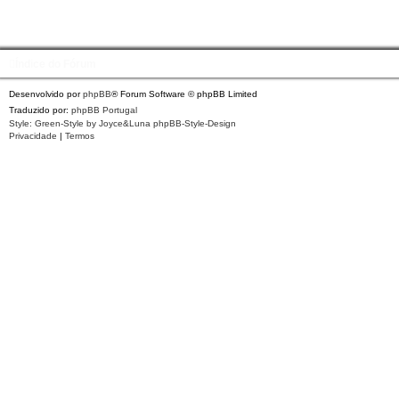
Índice do Fórum
Desenvolvido por
phpBB
® Forum Software © phpBB Limited
Traduzido por:
phpBB Portugal
Style: Green-Style by Joyce&Luna
phpBB-Style-Design
Privacidade
|
Termos