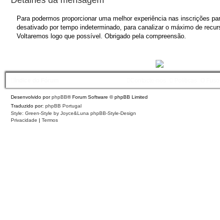
Para podermos proporcionar uma melhor experiência nas inscrições para
desativado por tempo indeterminado, para canalizar o máximo de recurs
Voltaremos logo que possível. Obrigado pela compreensão.
Índice do Fórum
Contacte-nos
Políticas
O Fuso
Desenvolvido por
phpBB
® Forum Software © phpBB Limited
Traduzido por:
phpBB Portugal
Style: Green-Style by Joyce&Luna
phpBB-Style-Design
Privacidade
|
Termos