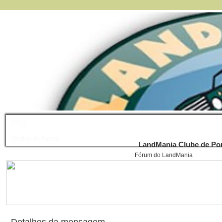
FAQ
Índice do Fórum
LandMania Clube de Por
Fórum do LandMania
Detalhes da mensagem