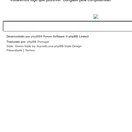
Índice do Fórum
Contacte-nos
Políticas
O Fuso
Desenvolvido por
phpBB
® Forum Software © phpBB Limited
Traduzido por:
phpBB Portugal
Style: Green-Style by Joyce&Luna
phpBB-Style-Design
Privacidade
|
Termos